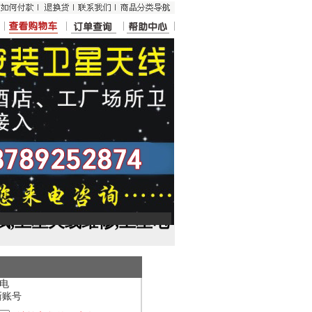
试,卫星天线维修,卫星电
电
新账号