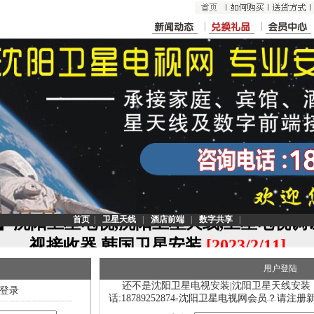
<
】沈阳卫星电视,沈阳卫星天线,卫星电视调
首页
|
卫星天线
|
酒店前端
|
数字共享
|
视接收器,韩国卫星安装
[2023/2/11]
用户登陆
联系电话：187-8925-2874
还不是沈阳卫星电视安装|沈阳卫星天线安装 
登录
话:18789252874-沈阳卫星电视网会员？请注册